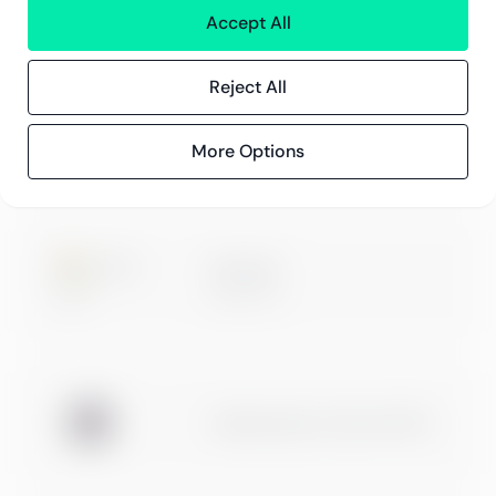
Certification
Accept All
Reject All
Microsoft
More Options
Digital & App Innovation
Microsoft
Data & AI
Usaldusväärne ettevõte 2026