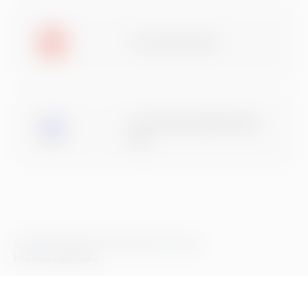
TOP ettevõte 2024
Eesti Raamatupidajate Kogu
liige
© 2026 Greenstep. Kõik õigused kaitstud.
Privaatsuspoliitika