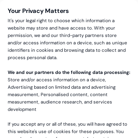
Your Privacy Matters
It's your legal right to choose which information a
website may store and have access to. With your
permission, we and our third-party partners store
and/or access information on a device, such as unique
Greenstep
References
Bezala
identifiers in cookies and browsing data to collect and
Bezala – kuidas Nortal
process personal data.
muutis oma protsessid
We and our partners do the following data processing:
Store and/or access information on a device,
ühe rakendusega
Advertising based on limited data and advertising
tõhusamaks
measurement, Personalised content, content
measurement, audience research, and services
development
If you accept any or all of these, you will have agreed to
this website's use of cookies for these purposes. You