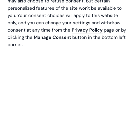
may also choose to refuse consent, but certain
personalized features of the site won't be available to
you. Your consent choices will apply to this website
only, and you can change your settings and withdraw
consent at any time from the
Privacy Policy
page or by
Nortal võttis kasutusele Bezala, et ühtlustada
clicking the
Manage Consent
button in the bottom left
oma finantsjuhtimise protsesse. Rääkisime
corner.
arendusjuhi Jonna Kähköneniga nende
kogemustest Bezala kasutamisel.
Nortal on rahvusvaheline ettevõte, kus töötab 2000
inimest ning mis pakub IT-nõustamis- ja
projektiteenuseid 15 riigis ja 26 asukohas Euroopas,
Põhja-Ameerikas ning Araabia riikides. Viimase
kahekümne aasta jooksul on Nortal ellu viinud üle 100
digimuutuse projekti eri valdkondades, sealhulgas
avalikus sektoris, tervishoius ning maailma juhtivates
ettevõtetes.